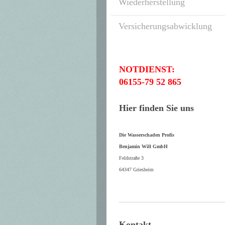
Wiederherstellung
Versicherungsabwicklung
NOTDIENST:
06155-79 52 865
Hier finden Sie uns
Die Wasserschaden Profis
Benjamin Will GmbH
Feldstraße 3
64347 Griesheim
Kontakt