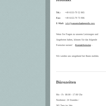
Tel.:
+49 6155-79 52 865
Fax:
+49 6155-79 73 906
E-Mail:
info@
wasserschadenprofis.co
m
Wenn Sie Fragen zu unseren Leistungen und
Angeboten haben, können Sie das folgende
Formular nutzen! -
Kontaktformular
-
Wir werden uns umgehend bei Ihnen melden.
Bürozeiten
Mo - Fr 08:00 - 17:00 Uhr
Notdienst: 24 Stunden /
365 Tage im Jahr