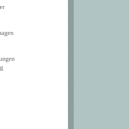
er
inagen
n
rungen
ng