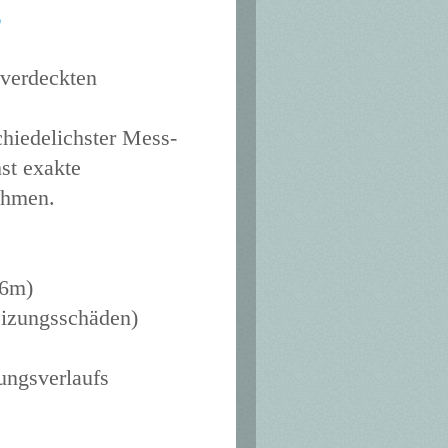
g
 verdeckten
chiedelichster Mess-
st exakte
ehmen.
16m)
izungsschäden)
ungsverlaufs