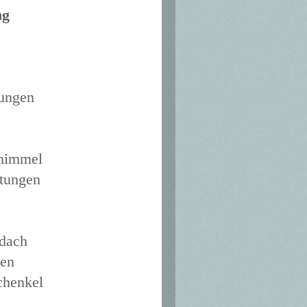
ung
tungen
chimmel
htungen
ndach
en
chenkel