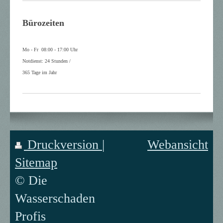
Bürozeiten
Mo - Fr 08:00 - 17:00 Uhr
Notdienst: 24 Stunden /
365 Tage im Jahr
Druckversion
|
Webansicht
Sitemap
© Die
Wasserschaden
Profis