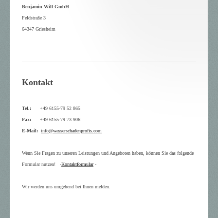
Benjamin Will GmbH
Feldstraße 3
64347 Griesheim
Kontakt
Tel.:
+49 6155-79 52 865
Fax:
+49 6155-79 73 906
E-Mail:
info@
wasserschadenprofis.co
m
Wenn Sie Fragen zu unseren Leistungen und Angeboten haben, können Sie das folgende
Formular nutzen! -
Kontaktformular
-
Wir werden uns umgehend bei Ihnen melden.