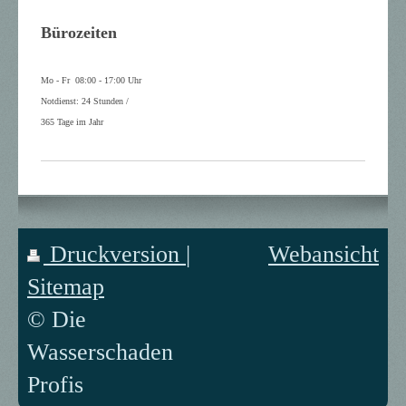
Bürozeiten
Mo - Fr 08:00 - 17:00 Uhr
Notdienst: 24 Stunden /
365 Tage im Jahr
Druckversion
|
Webansicht
Sitemap
© Die
Wasserschaden
Profis