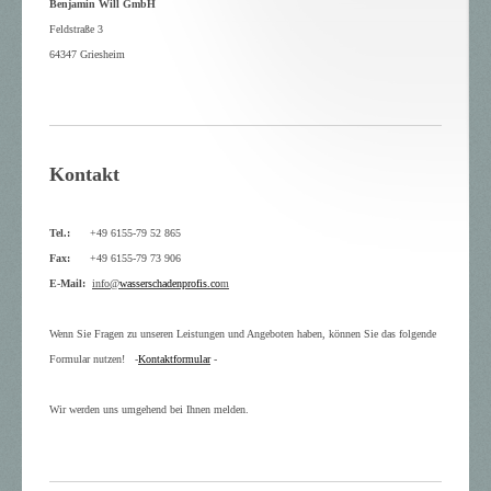
Benjamin Will GmbH
Feldstraße 3
64347 Griesheim
Kontakt
Tel.:
+49 6155-79 52 865
Fax:
+49 6155-79 73 906
E-Mail:
info@
wasserschadenprofis.co
m
Wenn Sie Fragen zu unseren Leistungen und Angeboten haben, können Sie das folgende
Formular nutzen! -
Kontaktformular
-
Wir werden uns umgehend bei Ihnen melden.