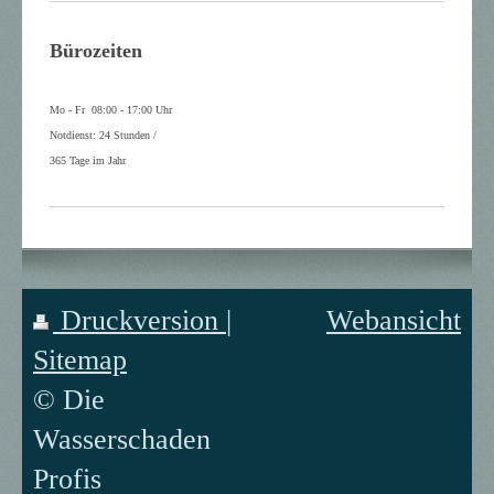
Bürozeiten
Mo - Fr 08:00 - 17:00 Uhr
Notdienst: 24 Stunden /
365 Tage im Jahr
Druckversion
|
Webansicht
Sitemap
© Die
Wasserschaden
Profis