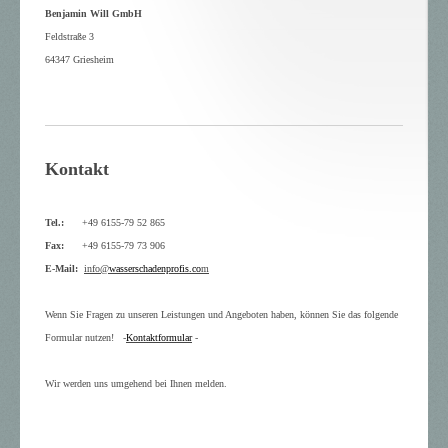
Benjamin Will GmbH
Feldstraße 3
64347 Griesheim
Kontakt
Tel.:
+49 6155-79 52 865
Fax:
+49 6155-79 73 906
E-Mail:
info@
wasserschadenprofis.co
m
Wenn Sie Fragen zu unseren Leistungen und Angeboten haben, können Sie das folgende
Formular nutzen! -
Kontaktformular
-
Wir werden uns umgehend bei Ihnen melden.